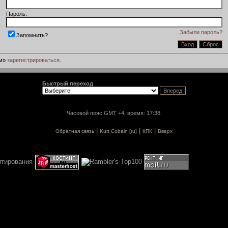
Пароль:
Забыли пароль?
Запомнить?
имо
зарегистрироваться
.
Быстрый переход
Часовой пояс GMT +4, время: 17:38.
|
|
|
Обратная связь
Kurt Cobain [ru]
КПК
Вверх