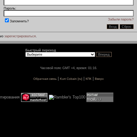
Пароль:
Забыли пароль?
Запомнить?
имо
зарегистрироваться
.
Быстрый переход
Часовой пояс GMT +4, время: 01:16.
|
|
|
Обратная связь
Kurt Cobain [ru]
КПК
Вверх