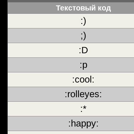
Текстовый код
:)
;)
:D
:p
:cool:
:rolleyes:
:*
:happy: