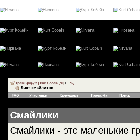
Гранж форум | Kurt Cobain [ru]
>
FAQ
Лист смайликов
FAQ
Участники
Календарь
Гранж-Чат
Поиск
Смайлики
Смайлики - это маленькие г