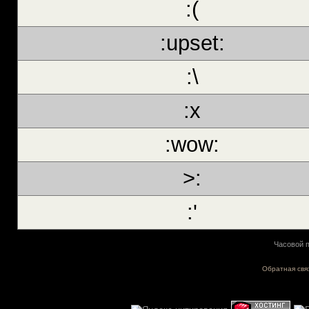
:(
:upset:
:\
:х
:wow:
>:
:'
Часовой п
Обратная свя