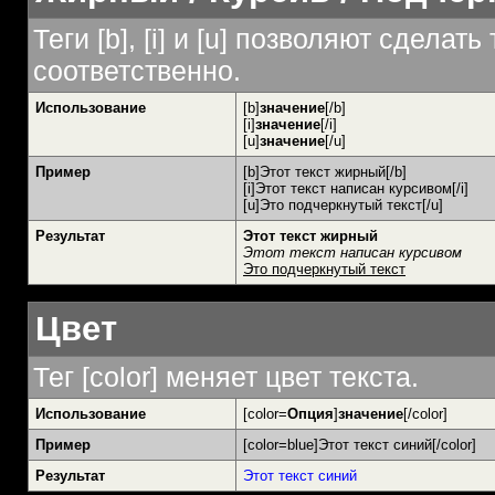
Теги [b], [i] и [u] позволяют сдел
соответственно.
Использование
[b]
значение
[/b]
[i]
значение
[/i]
[u]
значение
[/u]
Пример
[b]Этот текст жирный[/b]
[i]Этот текст написан курсивом[/i]
[u]Это подчеркнутый текст[/u]
Результат
Этот текст жирный
Этот текст написан курсивом
Это подчеркнутый текст
Цвет
Тег [color] меняет цвет текста.
Использование
[color=
Опция
]
значение
[/color]
Пример
[color=blue]Этот текст синий[/color]
Результат
Этот текст синий