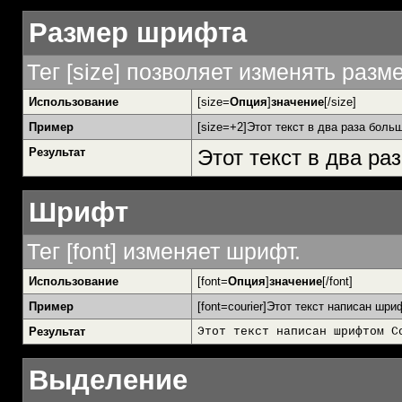
Размер шрифта
Тег [size] позволяет изменять раз
Использование
[size=
Опция
]
значение
[/size]
Пример
[size=+2]Этот текст в два раза боль
Результат
Этот текст в два р
Шрифт
Тег [font] изменяет шрифт.
Использование
[font=
Опция
]
значение
[/font]
Пример
[font=courier]Этот текст написан шриф
Результат
Этот текст написан шрифтом C
Выделение