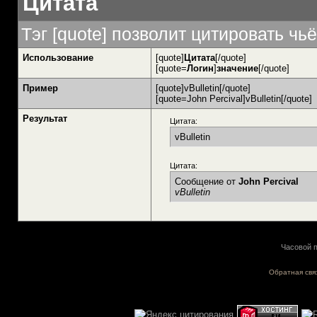
Цитата
Тэг [quote] позволит цитировать чь
Использование
[quote]
Цитата
[/quote]
[quote=
Логин
]
значение
[/quote]
Пример
[quote]vBulletin[/quote]
[quote=John Percival]vBulletin[/quote]
Результат
Цитата:
vBulletin
Цитата:
Сообщение от
John Percival
vBulletin
Часовой п
Обратная свя