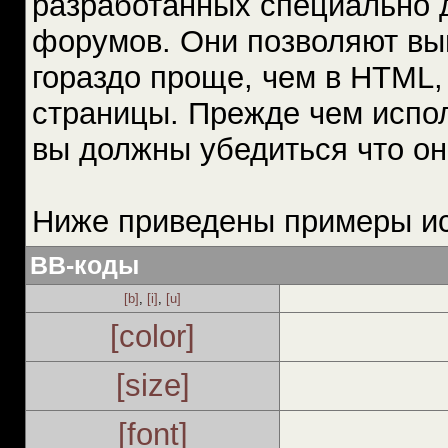
разработанных специально 
форумов. Они позволяют вы
гораздо проще, чем в HTML,
страницы. Прежде чем испо
вы должны убедиться что о
Ниже приведены примеры ис
BB-коды
[b]
,
[i]
,
[u]
[color]
[size]
[font]