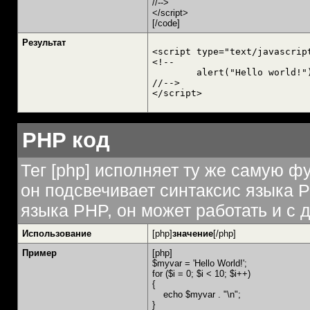
//-->
</script>
[/code]
Результат
<script type="text/javascript
<!--

	alert("Hello world!");

//-->

</script>
PHP код
Тег [php] исполняет ту же самую фу
он подсвечивает синтаксис языка P
языка PHP, он может работать и с 
Использование
[php]
значение
[/php]
Пример
[php]
$myvar = 'Hello World!';
for ($
i = 0; $i < 10; $i++)
{
echo $myvar . "\n";
}