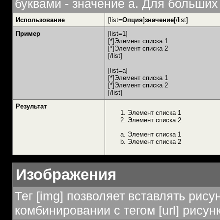
буквами - значение а. Для больших 
Использование
[list=
Опция
]
значение
[/list]
Пример
[list=1]
[*]Элемент списка 1
[*]Элемент списка 2
[/list]
[list=a]
[*]Элемент списка 1
[*]Элемент списка 2
[/list]
Результат
Элемент списка 1
Элемент списка 2
Элемент списка 1
Элемент списка 2
Изображения
Тег [img] позволяет вставлять рис
комбинировании с тегом [url] рисун