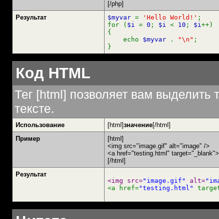
[/php]
Результат
$myvar
=
'Hello World!'
;
for (
$i
=
0
;
$i
<
10
;
$i
++)
{
echo
$myvar
.
"\n"
;
}
Код HTML
Тег [html] позволяет вам выделит
тексте.
Использование
[html]
значение
[/html]
Пример
[html]
<img src="image.gif" alt="image" />
<a href="testing.html" target="_blank"
[/html]
Результат
<img src=
"image.gif"
 alt=
"im
<a href=
"testing.html"
 targe