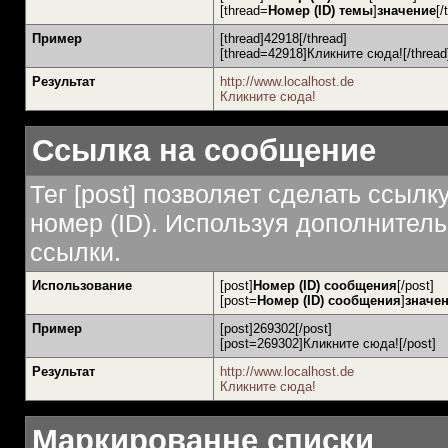
[thread=
Номер (ID) темы
]
значение
[/
Пример
[thread]42918[/thread]
[thread=42918]Кликните сюда![/thread
Результат
http://www.localhost.de
Кликните сюда!
Ссылка на сообщение
Тег [post] позволяет сделать ссыл
номер (ID). Используя дополнител
ссылки.
Использование
[post]
Номер (ID) сообщения
[/post]
[post=
Номер (ID) сообщения
]
значе
Пример
[post]269302[/post]
[post=269302]Кликните сюда![/post]
Результат
http://www.localhost.de
Кликните сюда!
Маркированне списки