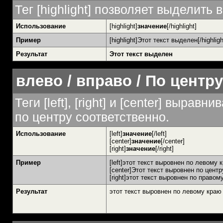
Тег [highlight] позволяет выделить в
Использование
[highlight]
значение
[/highlight]
Пример
[highlight]Этот текст выделен[/highligh
Результат
Этот текст выделен
влево / вправо / По центру
Теги [left], [right] и [center] выра
по центру соответственно.
Использование
[left]
значение
[/left]
[center]
значение
[/center]
[right]
значение
[/right]
Пример
[left]этот текст выровнен по левому кр
[center]Этот текст выровнен по центру
[right]этот текст выровнен по правому
Результат
этот текст выровнен по левому краю