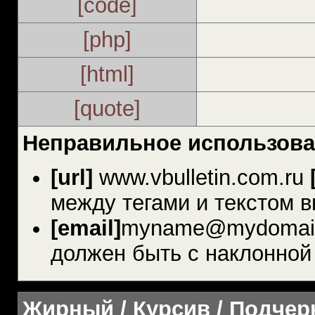
[code]
[php]
[html]
[quote]
Неправильное использова
[url]
www.vbulletin.com.ru
между тегами и текстом в
[email]
myname@mydomai
должен быть с наклонной 
Жирный / Курсив / Подче