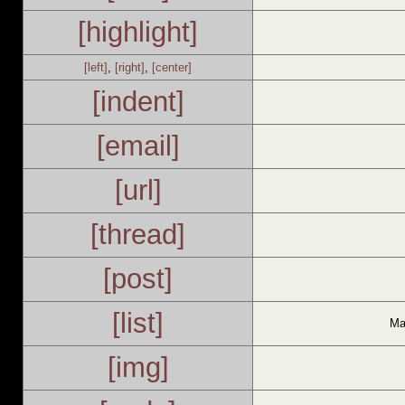
[highlight]
[left]
,
[right]
,
[center]
[indent]
[email]
[url]
[thread]
[post]
[list]
Ма
[img]