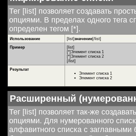
Тег [list] позволяет создавать пр
опциями. В пределах одного тега 
определен тегом [*].
Использование
[list]
значение
[/list]
Пример
[list]
[*]Элемент списка 1
[*]Элемент списка 2
[/list]
Результат
Элемент списка 1
Элемент списка 2
Расширенный (нумерован
Тег [list] позволяет так-же создав
опциями. Для нумерованного списк
алфавитного списка с заглавными 