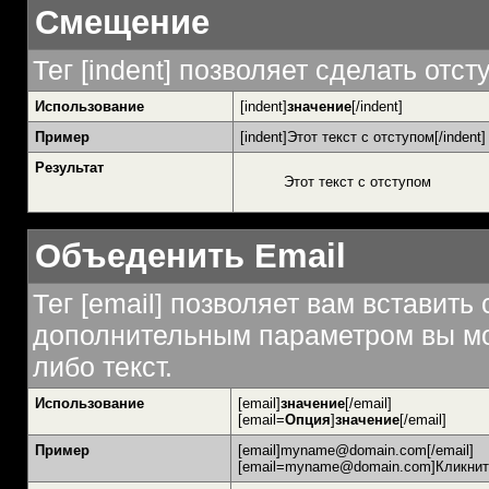
Смещение
Тег [indent] позволяет сделать отсту
Использование
[indent]
значение
[/indent]
Пример
[indent]Этот текст с отступом[/indent]
Результат
Этот текст с отступом
Объеденить Email
Тег [email] позволяет вам вставить
дополнительным параметром вы мож
либо текст.
Использование
[email]
значение
[/email]
[email=
Опция
]
значение
[/email]
Пример
[email]myname@domain.com[/email]
[email=myname@domain.com]Кликните 