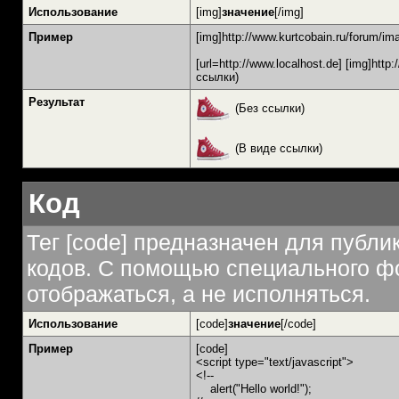
Использование
[img]
значение
[/img]
Пример
[img]http://www.kurtcobain.ru/forum/im
[url=http://www.localhost.de] [img]http
ссылки)
Результат
(Без ссылки)
(В виде ссылки)
Код
Тег [code] предназначен для публ
кодов. С помощью специального фо
отображаться, а не исполняться.
Использование
[code]
значение
[/code]
Пример
[code]
<script type="text/javascript">
<!--
alert("Hello world!");