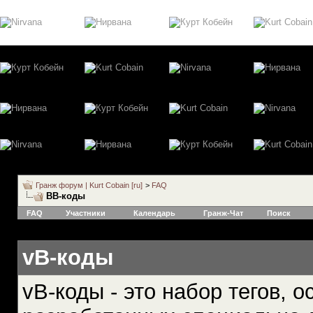
Гранж форум | Kurt Cobain [ru]
>
FAQ
BB-коды
FAQ
Участники
Календарь
Гранж-Чат
Поиск
vB-коды
vB-коды - это набор тегов, 