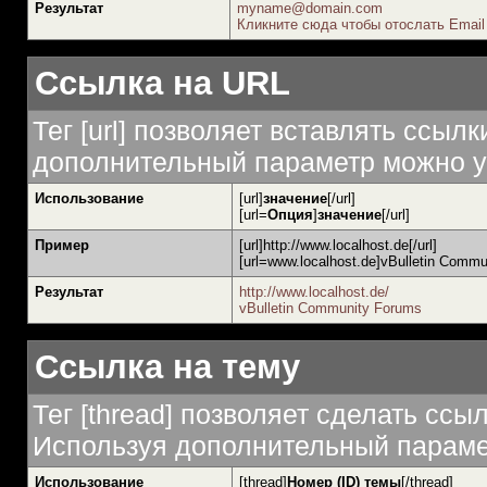
Результат
myname@domain.com
Кликните сюда чтобы отослать Email
Ссылка на URL
Тег [url] позволяет вставлять ссы
дополнительный параметр можно ук
Использование
[url]
значение
[/url]
[url=
Опция
]
значение
[/url]
Пример
[url]http://www.localhost.de[/url]
[url=www.localhost.de]vBulletin Commun
Результат
http://www.localhost.de/
vBulletin Community Forums
Ссылка на тему
Тег [thread] позволяет сделать ссы
Используя дополнительный парамет
Использование
[thread]
Номер (ID) темы
[/thread]