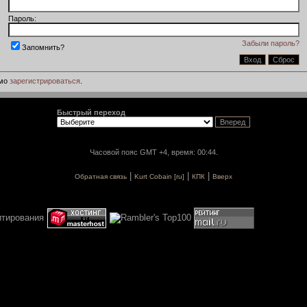
Пароль:
Забыли пароль?
Запомнить?
имо
зарегистрироваться
.
Быстрый переход
Часовой пояс GMT +4, время: 00:44.
|
|
|
Обратная связь
Kurt Cobain [ru]
КПК
Вверх