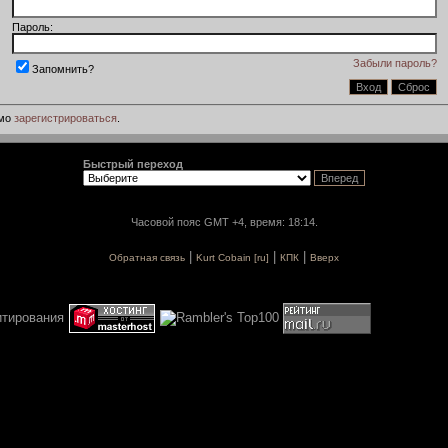
Пароль:
Забыли пароль?
Запомнить?
имо
зарегистрироваться
.
Быстрый переход
Часовой пояс GMT +4, время: 18:14.
|
|
|
Обратная связь
Kurt Cobain [ru]
КПК
Вверх