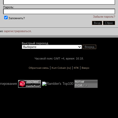
Пароль:
Забыли пароль?
Запомнить?
имо
зарегистрироваться
.
Быстрый переход
Часовой пояс GMT +4, время: 16:18.
|
|
|
Обратная связь
Kurt Cobain [ru]
КПК
Вверх