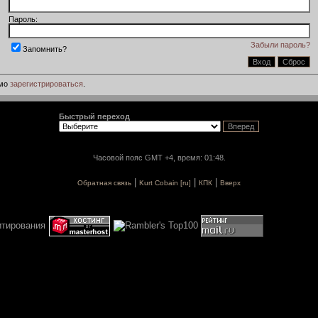
Пароль:
Забыли пароль?
Запомнить?
имо
зарегистрироваться
.
Быстрый переход
Часовой пояс GMT +4, время: 01:48.
|
|
|
Обратная связь
Kurt Cobain [ru]
КПК
Вверх