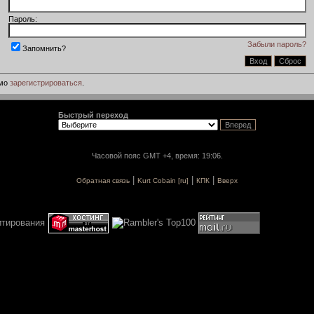
Пароль:
Забыли пароль?
Запомнить?
имо
зарегистрироваться
.
Быстрый переход
Часовой пояс GMT +4, время: 19:06.
|
|
|
Обратная связь
Kurt Cobain [ru]
КПК
Вверх