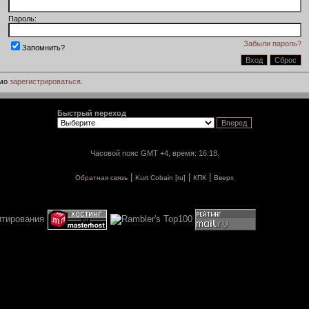
Пароль:
Забыли пароль?
Запомнить?
имо
зарегистрироваться
.
Быстрый переход
Часовой пояс GMT +4, время: 16:18.
|
|
|
Обратная связь
Kurt Cobain [ru]
КПК
Вверх