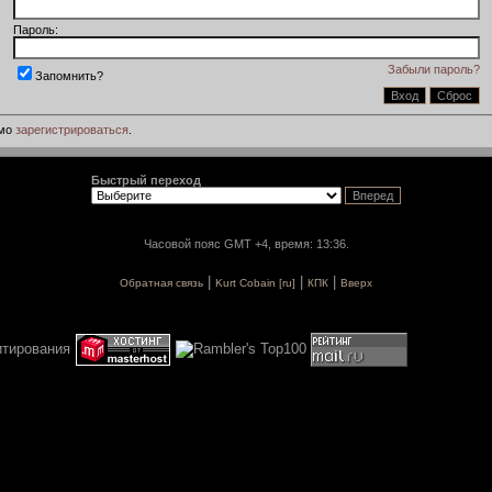
Пароль:
Забыли пароль?
Запомнить?
имо
зарегистрироваться
.
Быстрый переход
Часовой пояс GMT +4, время: 13:36.
|
|
|
Обратная связь
Kurt Cobain [ru]
КПК
Вверх