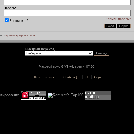
Пароль:
Забыли пароль?
Запомнить?
имо
зарегистрироваться
.
Быстрый переход
Часовой пояс GMT +4, время: 07:20.
|
|
|
Обратная связь
Kurt Cobain [ru]
КПК
Вверх