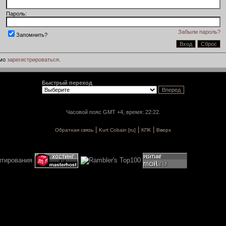
Пароль:
Забыли пароль?
Запомнить?
имо
зарегистрироваться
.
Быстрый переход
Часовой пояс GMT +4, время: 22:22.
|
|
|
Обратная связь
Kurt Cobain [ru]
КПК
Вверх