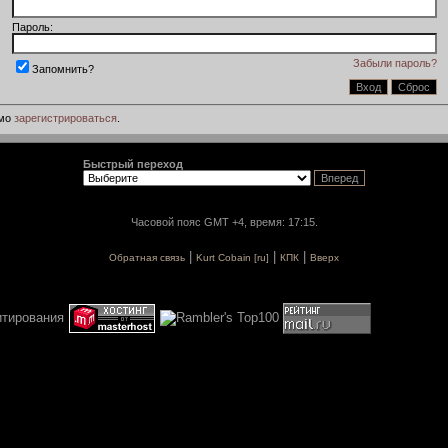
Пароль:
Забыли пароль?
Запомнить?
имо
зарегистрироваться
.
Быстрый переход
Часовой пояс GMT +4, время: 17:15.
|
|
|
Обратная связь
Kurt Cobain [ru]
КПК
Вверх