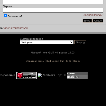
Пароль:
Забыли пароль?
Запомнить?
имо
зарегистрироваться
.
Быстрый переход
Часовой пояс GMT +4, время: 14:03.
|
|
|
Обратная связь
Kurt Cobain [ru]
КПК
Вверх