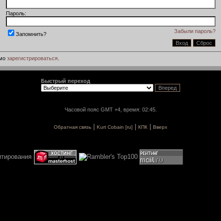
Пароль:
Забыли пароль?
Запомнить?
имо
зарегистрироваться
.
Быстрый переход
Часовой пояс GMT +4, время: 02:45.
|
|
|
Обратная связь
Kurt Cobain [ru]
КПК
Вверх