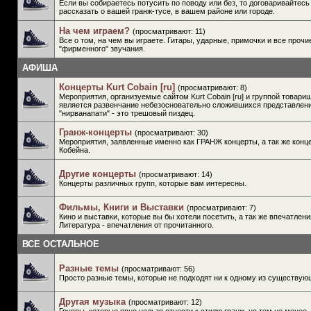
Если вы собираетесь потусить по поводу или без, то договаривайтесь
рассказать о вашей гранж-тусе, в вашем районе или городе.
На чем играем?
(просматривают: 11)
Все о том, на чем вы играете. Гитары, ударные, примочки и все проч
"фирменного" звучания.
АФИША
Концерты Kurt Cobain [ru]
(просматривают: 8)
Мероприятия, организуемые сайтом Kurt Cobain [ru] и группой товар
является развенчание небезосновательно сложившихся представлени
"нирванапати" - это трешовый пиздец.
Гранж-концерты
(просматривают: 30)
Мероприятия, заявленные именно как ГРАНЖ концерты, а так же конц
Кобейна.
Другие концерты
(просматривают: 14)
Концерты различных групп, которые вам интересны.
Фильмы, Книги и Выставки
(просматривают: 7)
Кино и выставки, которые вы бы хотели посетить, а так же впечатлен
Литература - впечатления от прочитанного.
ВСЕ ОСТАЛЬНОЕ
Разные темы
(просматривают: 56)
Просто разные темы, которые не подходят ни к одному из существую
Другая музыка
(просматривают: 12)