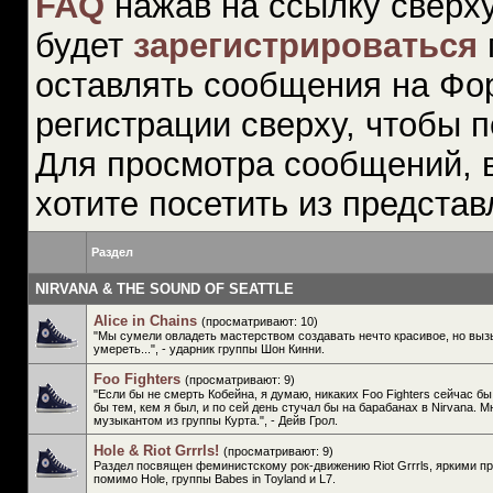
FAQ
нажав на ссылку сверху
будет
зарегистрироваться
оставлять сообщения на Фо
регистрации сверху, чтобы п
Для просмотра сообщений, 
хотите посетить из предста
Раздел
NIRVANA & THE SOUND OF SEATTLE
Alice in Chains
(просматривают: 10)
"Мы сумели овладеть мастерством создавать нечто красивое, но вы
умереть...", - ударник группы Шон Кинни.
Foo Fighters
(просматривают: 9)
"Если бы не смерть Кобейна, я думаю, никаких Foo Fighters сейчас бы
бы тем, кем я был, и по сей день стучал бы на барабанах в Nirvana. 
музыкантом из группы Курта.", - Дейв Грол.
Hole & Riot Grrrls!
(просматривают: 9)
Раздел посвящен феминистскому рок-движению Riot Grrrls, яркими п
помимо Hole, группы Babes in Toyland и L7.