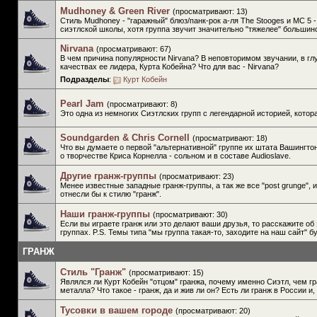
Mudhoney & Green River
(просматривают: 13)
Стиль Mudhoney - "гаражный" блюз/панк-рок а-ля The Stooges и МС 5 
сиэтлской школы, хотя группа звучит значительно "тяжелее" больши
Nirvana
(просматривают: 67)
В чем причина популярности Nirvana? В неповторимом звучании, в гл
качествах ее лидера, Курта Кобейна? Что для вас - Nirvana?
Подразделы
:
Курт Кобейн
Pearl Jam
(просматривают: 8)
Это одна из немногих Сиэтлских групп с легендарной историей, котор
Soundgarden & Chris Cornell
(просматривают: 18)
Что вы думаете о первой "альтернативной" группе их штата Вашингтон
о творчестве Криса Корнелла - сольном и в составе Audioslave.
Другие гранж-группы
(просматривают: 23)
Менее известные западные гранж-группы, а так же все "post grunge", 
отнесли бы к стилю "гранж".
Наши гранж-группы
(просматривают: 30)
Если вы играете гранж или это делают ваши друзья, то расскажите об 
группах. P.S. Темы типа "мы группа такая-то, заходите на наш сайт"
ГРАНЖ
Стиль "Гранж"
(просматривают: 15)
Являлся ли Курт Кобейн "отцом" гранжа, почему именно Сиэтл, чем гр
металла? Что такое - гранж, да и жив ли он? Есть ли гранж в России и, 
Тусовки в вашем городе
(просматривают: 20)