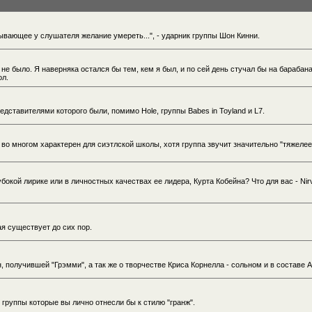
вающее у слушателя желание умереть...", - ударник группы Шон Кинни.
 не было. Я наверняка остался бы тем, кем я был, и по сей день стучал бы на барабана
ол.
дставителями которого были, помимо Hole, группы Babes in Toyland и L7.
- во многом характерен для сиэтлской школы, хотя группа звучит значительно "тяжеле
бокой лирике или в личностных качествах ее лидера, Курта Кобейна? Что для вас - Nir
ая существует до сих пор.
 получившей "Грэмми", а так же о творчестве Криса Корнелла - сольном и в составе A
и группы которые вы лично отнесли бы к стилю "гранж".