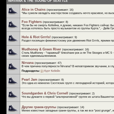
NIRVANA & THE SOUND OF SEATTLE
Alice in Chains
(просматривают: 16)
"Мы сумели овладеть мастерством создавать нечто красивое, но вызы
Foo Fighters
(просматривают: 8)
"Если бы не смерть Кобейна, я думаю, никаких Foo Fighters сейчас бы
всегда хотелось быть просто музыкантом из группы Курта.", - Дейв Гр
Hole & Riot Grrrls!
(просматривают: 9)
Раздел посвящен феминистскому рок-движению Riot Grrrls, яркими пре
Mudhoney & Green River
(просматривают: 16)
Стиль Mudhoney - "гаражный" блюз/панк-рок а-ля The Stooges и МС 5 
своих единомышленников.
Nirvana
(просматривают: 47)
В чем причина популярности Nirvana? В неповторимом звучании, в глу
Подразделы
:
Курт Кобейн
Pearl Jam
(просматривают: 8)
Это одна из немногих Сиэтлских групп с легендарной историей, котор
Soundgarden & Chris Cornell
(просматривают: 2)
Что вы думаете о первой "альтернативной" группе их штата Вашингтон,
Другие гранж-группы
(просматривают: 14)
Менее известные западные гранж-группы, а так же все "post grunge", 