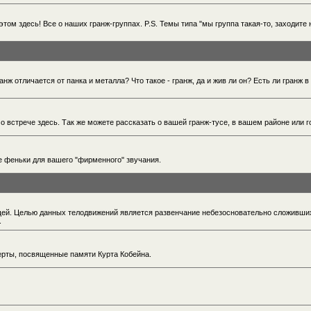
этом здесь! Все о наших гранж-группах. P.S. Темы типа "мы группа такая-то, заходите 
нж отличается от панка и металла? Что такое - гранж, да и жив ли он? Есть ли гранж в
 о встрече здесь. Так же можете рассказать о вашей гранж-тусе, в вашем районе или г
ие феньки для вашего "фирменного" звучания.
рищей. Целью данных телодвижений является развенчание небезосновательно сложивши
.
ерты, посвященные памяти Курта Кобейна.