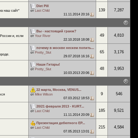
Diet Pill
139
7,287
на наш сайт"
от
Last Child
11.11.2014
20:16
Вы - настоящий гранж?
49
4,810
 России и, если
от
Your River
22.10.2018
18:08
почему в москве нескем попить...
65
3,176
от
Pretty_Slut
ороде.
29.07.2018
16:16
Наши Гитары!
48
3,953
от
Pretty_Slut
10.03.2013
20:06
22 марта, Москва, VENUS...
9
546
хся
от
Mike Wilson
07.03.2012
18:53
20/21 февраля 2013 - KURT...
185
9,521
от
Last Child
11.11.2014
20:09
Презентация дебютного EP...
215
4,584
от
Last Child
07.05.2013
13:01