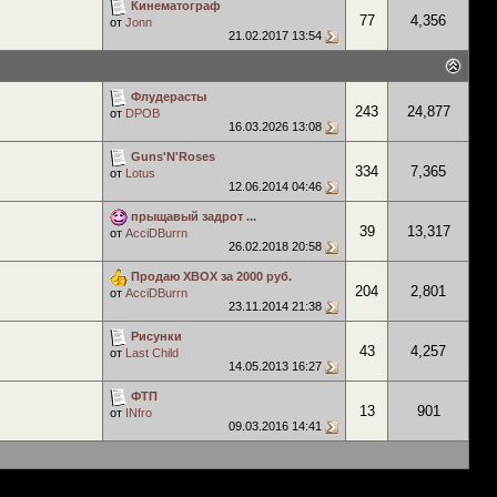
Кинематограф
77
4,356
от
Jonn
21.02.2017
13:54
Флудерасты
243
24,877
от
DPOB
16.03.2026
13:08
Guns'N'Roses
334
7,365
от
Lotus
12.06.2014
04:46
прыщавый задрот ...
39
13,317
от
AcciDBurrn
26.02.2018
20:58
Продаю XBOX за 2000 руб.
204
2,801
от
AcciDBurrn
23.11.2014
21:38
Рисунки
43
4,257
от
Last Child
14.05.2013
16:27
ФТП
13
901
от
INfro
09.03.2016
14:41