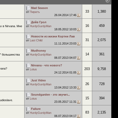
Mad Season
33
1,380
от
Пиратъ
26.04.2014
17:46
Дейв Грол
16
459
х в Nirvana. Мне
от
HurdyGurdyMan
18.05.2012
10:03
Новости из жизни Кортни Лав
31
2,075
от
Last Child
11.11.2014
23:03
Mudhoney
14
361
е" большинства
от
HurdyGurdyMan
06.07.2013
04:07
Nirvana - что нового?
vana?
203
9,758
от
Lotus
24.12.2014
01:05
Just Video
26
728
от
HurdyGurdyMan
13.04.2012
13:33
Soundgarden - это звучит...
15
394
от
Lotus
udioslave.
23.05.2017
11:31
Failure
83
2,135
от
HurdyGurdyMan
06.07.2013
04:17