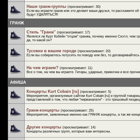
Наши гранж-группы
(просматривают: 30)
Если вы играете гранж или это делают ваши друзья, то расскажите об 
будут УДАЛЯТЬСЯ!
ГРАНЖ
Стиль "Гранж"
(просматривают: 17)
Являлся ли Курт Кобейн "отцом" гранжа, почему именно Сиэтл, чем гра
да, то какой он?
Тусовки в вашем городе
(просматривают: 20)
Если вы собираетесь потусить по поводу или без, то договаривайтесь
На чем играем?
(просматривают: 11)
Все о том, на чем вы играете. Гитары, ударные, примочки и все проч
АФИША
Концерты Kurt Cobain [ru]
(просматривают: 5)
Мероприятия, организуемые сайтом Kurt Cobain [ru] и группой това
представлений о том, что любая "нирванапати" - это трешовый пиздец
Гранж-концерты
(просматривают: 25)
Мероприятия, заявленные именно как ГРАНЖ концерты, а так же конц
Другие концерты
(просматривают: 14)
Концерты различных групп, которые вам интересны.