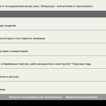
ия от посещения/просмотра оных. Литература - впечатления от прочитанного.
щих разделов.
 на которые стоит обратить внимание.
тусовки и комментарии!
ры и барабанные палочки, найти музыкантов в свою группу? Тогда вам сюда.
есни и рисунки.
мину.
Пометить все разделы как прочитанные
Администрация форума