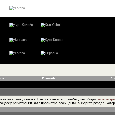
арь
Гранж-Чат
Со
жав на ссылку сверху. Вам, скорее всего, необходимо будет
зарегистр
роцессу регистрации. Для просмотра сообщений, выберите раздел, кото