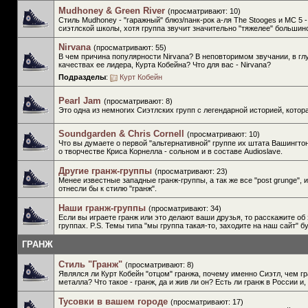
Mudhoney & Green River
(просматривают: 10)
Стиль Mudhoney - "гаражный" блюз/панк-рок а-ля The Stooges и МС 5 
сиэтлской школы, хотя группа звучит значительно "тяжелее" больши
Nirvana
(просматривают: 55)
В чем причина популярности Nirvana? В неповторимом звучании, в гл
качествах ее лидера, Курта Кобейна? Что для вас - Nirvana?
Подразделы
:
Курт Кобейн
Pearl Jam
(просматривают: 8)
Это одна из немногих Сиэтлских групп с легендарной историей, котор
Soundgarden & Chris Cornell
(просматривают: 10)
Что вы думаете о первой "альтернативной" группе их штата Вашингтон
о творчестве Криса Корнелла - сольном и в составе Audioslave.
Другие гранж-группы
(просматривают: 23)
Менее известные западные гранж-группы, а так же все "post grunge", 
отнесли бы к стилю "гранж".
Наши гранж-группы
(просматривают: 34)
Если вы играете гранж или это делают ваши друзья, то расскажите об 
группах. P.S. Темы типа "мы группа такая-то, заходите на наш сайт"
ГРАНЖ
Стиль "Гранж"
(просматривают: 8)
Являлся ли Курт Кобейн "отцом" гранжа, почему именно Сиэтл, чем гр
металла? Что такое - гранж, да и жив ли он? Есть ли гранж в России и, 
Тусовки в вашем городе
(просматривают: 17)