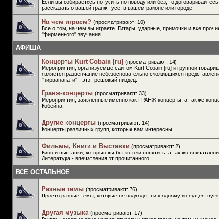
Если вы собираетесь потусить по поводу или без, то договаривайтесь
рассказать о вашей гранж-тусе, в вашем районе или городе.
На чем играем?
(просматривают: 10)
Все о том, на чем вы играете. Гитары, ударные, примочки и все проч
"фирменного" звучания.
АФИША
Концерты Kurt Cobain [ru]
(просматривают: 14)
Мероприятия, организуемые сайтом Kurt Cobain [ru] и группой товар
является развенчание небезосновательно сложившихся представлени
"нирванапати" - это трешовый пиздец.
Гранж-концерты
(просматривают: 33)
Мероприятия, заявленные именно как ГРАНЖ концерты, а так же конц
Кобейна.
Другие концерты
(просматривают: 14)
Концерты различных групп, которые вам интересны.
Фильмы, Книги и Выставки
(просматривают: 2)
Кино и выставки, которые вы бы хотели посетить, а так же впечатлен
Литература - впечатления от прочитанного.
ВСЕ ОСТАЛЬНОЕ
Разные темы
(просматривают: 76)
Просто разные темы, которые не подходят ни к одному из существую
Другая музыка
(просматривают: 17)