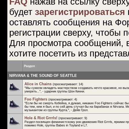
FAQ
нажав на ссылку сверху
будет
зарегистрироваться
оставлять сообщения на Фо
регистрации сверху, чтобы п
Для просмотра сообщений, 
хотите посетить из предста
Раздел
NIRVANA & THE SOUND OF SEATTLE
Alice in Chains
(просматривают: 14)
"Мы сумели овладеть мастерством создавать нечто красивое, но вы
умереть...", - ударник группы Шон Кинни.
Foo Fighters
(просматривают: 4)
"Если бы не смерть Кобейна, я думаю, никаких Foo Fighters сейчас бы
бы тем, кем я был, и по сей день стучал бы на барабанах в Nirvana. 
музыкантом из группы Курта.", - Дейв Грол.
Hole & Riot Grrrls!
(просматривают: 9)
Раздел посвящен феминистскому рок-движению Riot Grrrls, яркими п
помимо Hole, группы Babes in Toyland и L7.