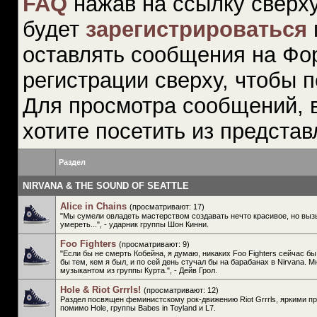
FAQ
нажав на ссылку сверху
будет
зарегистрироваться
оставлять сообщения на Фо
регистрации сверху, чтобы п
Для просмотра сообщений, 
хотите посетить из предста
Раздел
NIRVANA & THE SOUND OF SEATTLE
Alice in Chains
(просматривают: 17)
"Мы сумели овладеть мастерством создавать нечто красивое, но вы
умереть...", - ударник группы Шон Кинни.
Foo Fighters
(просматривают: 9)
"Если бы не смерть Кобейна, я думаю, никаких Foo Fighters сейчас бы
бы тем, кем я был, и по сей день стучал бы на барабанах в Nirvana. 
музыкантом из группы Курта.", - Дейв Грол.
Hole & Riot Grrrls!
(просматривают: 12)
Раздел посвящен феминистскому рок-движению Riot Grrrls, яркими п
помимо Hole, группы Babes in Toyland и L7.