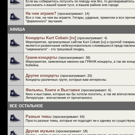
Если вы собираетесь потусить по поводу или без, то договаривайтесь
рассказать о вашей гранж-тусе, в вашем районе или городе.
На чем играем?
(просматривают: 14)
Все о том, на чем вы играете. Гитары, ударные, примочки и все проч
"фирменного" звучания.
АФИША
Концерты Kurt Cobain [ru]
(просматривают: 4)
Мероприятия, организуемые сайтом Kurt Cobain [ru] и группой товар
является развенчание небезосновательно сложившихся представлени
"нирванапати" - это трешовый пиздец.
Гранж-концерты
(просматривают: 38)
Мероприятия, заявленные именно как ГРАНЖ концерты, а так же конц
Кобейна.
Другие концерты
(просматривают: 20)
Концерты различных групп, которые вам интересны.
Фильмы, Книги и Выставки
(просматривают: 6)
Кино и выставки, которые вы бы хотели посетить, а так же впечатлен
Литература - впечатления от прочитанного.
ВСЕ ОСТАЛЬНОЕ
Разные темы
(просматривают: 64)
Просто разные темы, которые не подходят ни к одному из существую
Другая музыка
(просматривают: 18)