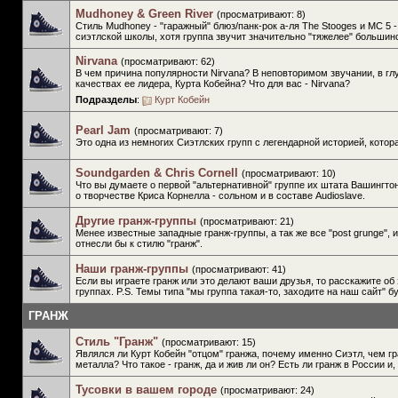
Mudhoney & Green River
(просматривают: 8)
Стиль Mudhoney - "гаражный" блюз/панк-рок а-ля The Stooges и МС 5 
сиэтлской школы, хотя группа звучит значительно "тяжелее" больши
Nirvana
(просматривают: 62)
В чем причина популярности Nirvana? В неповторимом звучании, в гл
качествах ее лидера, Курта Кобейна? Что для вас - Nirvana?
Подразделы
:
Курт Кобейн
Pearl Jam
(просматривают: 7)
Это одна из немногих Сиэтлских групп с легендарной историей, котор
Soundgarden & Chris Cornell
(просматривают: 10)
Что вы думаете о первой "альтернативной" группе их штата Вашингтон
о творчестве Криса Корнелла - сольном и в составе Audioslave.
Другие гранж-группы
(просматривают: 21)
Менее известные западные гранж-группы, а так же все "post grunge", 
отнесли бы к стилю "гранж".
Наши гранж-группы
(просматривают: 41)
Если вы играете гранж или это делают ваши друзья, то расскажите об 
группах. P.S. Темы типа "мы группа такая-то, заходите на наш сайт"
ГРАНЖ
Стиль "Гранж"
(просматривают: 15)
Являлся ли Курт Кобейн "отцом" гранжа, почему именно Сиэтл, чем гр
металла? Что такое - гранж, да и жив ли он? Есть ли гранж в России и, 
Тусовки в вашем городе
(просматривают: 24)