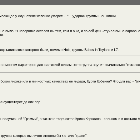
вающее у слушателя желание умереть...", - ударник группы Шон Кинни.
 не было. Я наверняка остался бы тем, кем я был, и по сей день стучал бы на барабана
ол.
дставителями которого были, помимо Hole, группы Babes in Toyland и L7.
- во многом характерен для сиэтлской школы, хотя группа звучит значительно "тяжеле
бокой лирике или в личностных качествах ее лидера, Курта Кобейна? Что для вас - Nir
ая существует до сих пор.
 получившей "Грэмми", а так же о творчестве Криса Корнелла - сольном и в составе A
и группы которые вы лично отнесли бы к стилю "гранж".