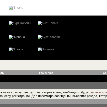
арь
Гранж-Чат
Со
жав на ссылку сверху. Вам, скорее всего, необходимо будет
зарегистр
роцессу регистрации. Для просмотра сообщений, выберите раздел, кото