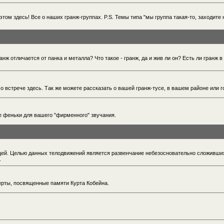
этом здесь! Все о наших гранж-группах. P.S. Темы типа "мы группа такая-то, заходите 
нж отличается от панка и металла? Что такое - гранж, да и жив ли он? Есть ли гранж в
 о встрече здесь. Так же можете рассказать о вашей гранж-тусе, в вашем районе или г
ие феньки для вашего "фирменного" звучания.
рищей. Целью данных телодвижений является развенчание небезосновательно сложивши
.
ерты, посвященные памяти Курта Кобейна.