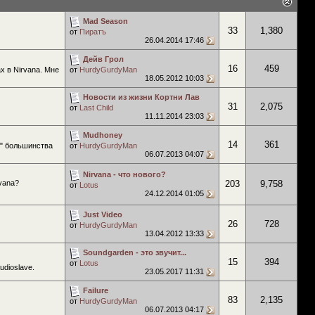
Mad Season
33
1,380
от
Пиратъ
26.04.2014
17:46
Дейв Грол
16
459
х в Nirvana. Мне
от
HurdyGurdyMan
18.05.2012
10:03
Новости из жизни Кортни Лав
31
2,075
от
Last Child
11.11.2014
23:03
Mudhoney
14
361
е" большинства
от
HurdyGurdyMan
06.07.2013
04:07
Nirvana - что нового?
vana?
203
9,758
от
Lotus
24.12.2014
01:05
Just Video
26
728
от
HurdyGurdyMan
13.04.2012
13:33
Soundgarden - это звучит...
15
394
от
Lotus
udioslave.
23.05.2017
11:31
Failure
83
2,135
от
HurdyGurdyMan
06.07.2013
04:17