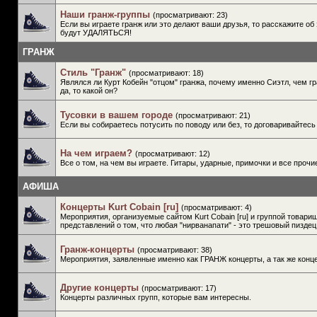
Наши гранж-группы
(просматривают: 23)
Если вы играете гранж или это делают ваши друзья, то расскажите об 
будут УДАЛЯТЬСЯ!
ГРАНЖ
Стиль "Гранж"
(просматривают: 18)
Являлся ли Курт Кобейн "отцом" гранжа, почему именно Сиэтл, чем гра
да, то какой он?
Тусовки в вашем городе
(просматривают: 21)
Если вы собираетесь потусить по поводу или без, то договаривайтесь
На чем играем?
(просматривают: 12)
Все о том, на чем вы играете. Гитары, ударные, примочки и все проч
АФИША
Концерты Kurt Cobain [ru]
(просматривают: 4)
Мероприятия, организуемые сайтом Kurt Cobain [ru] и группой това
представлений о том, что любая "нирванапати" - это трешовый пиздец
Гранж-концерты
(просматривают: 38)
Мероприятия, заявленные именно как ГРАНЖ концерты, а так же конц
Другие концерты
(просматривают: 17)
Концерты различных групп, которые вам интересны.