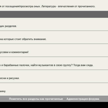
ия от посещения/просмотра оных. Литература - впечатления от прочитанного.
щих разделов.
 на которые стоит обратить внимание.
тусовки и комментарии!
ры и барабанные палочки, найти музыкантов в свою группу? Тогда вам сюда.
есни и рисунки.
мину.
Пометить все разделы как прочитанные
Администрация форума