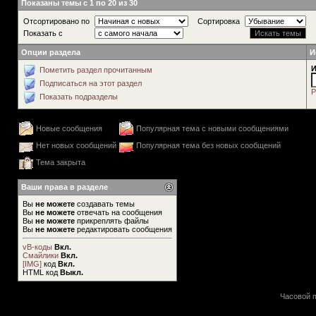
Показаны темы с 1 по 20 из 30
Отсортировано по
Сортировка
Показать с
Опции раздела
И
И
Пометить раздел прочитанным
Подписаться на этот раздел
Р
Показать подразделы
Новые сообщения
Популярная тема с новыми сообщениями
Нет новых сообщений
Популярная тема без новых сообщений
Тема закрыта
Ваши права в разделе
Вы
не можете
создавать темы
Вы
не можете
отвечать на сообщения
Вы
не можете
прикреплять файлы
Вы
не можете
редактировать сообщения
vB-коды
Вкл.
Смайлики
Вкл.
[IMG]
код
Вкл.
HTML код
Выкл.
Часовой п