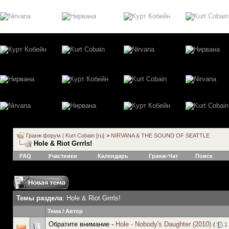
Гранж форум | Kurt Cobain [ru]
>
NIRVANA & THE SOUND OF SEATTLE
Hole & Riot Grrrls!
FAQ
Участники
Календарь
Гранж-Чат
Поиск
Темы раздела
: Hole & Riot Grrrls!
Тема
/
Автор
Обратите внимание -
Hole - Nobody's Daughter (2010)
(
1