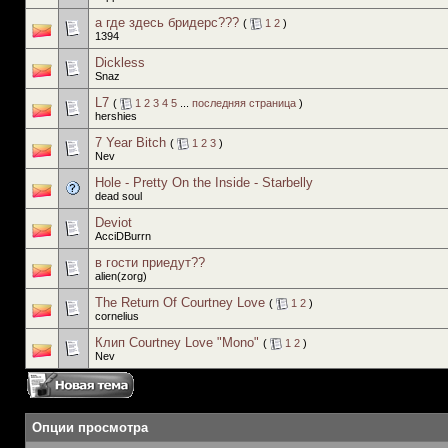
а где здесь бридерс???
(
1
2
)
1394
Dickless
Snaz
L7
(
1
2
3
4
5
...
последняя страница
)
hershies
7 Year Bitch
(
1
2
3
)
Nev
Hole - Pretty On the Inside - Starbelly
dead soul
Deviot
AcciDBurrn
в гости приедут??
alien(zorg)
The Return Of Courtney Love
(
1
2
)
cornelius
Клип Courtney Love "Mono"
(
1
2
)
Nev
Опции просмотра