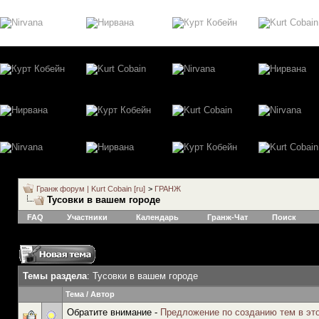
Гранж форум | Kurt Cobain [ru]
>
ГРАНЖ
Тусовки в вашем городе
FAQ
Участники
Календарь
Гранж-Чат
Поиск
Темы раздела
: Тусовки в вашем городе
Тема
/
Автор
Обратите внимание -
Предложение по созданию тем в эт