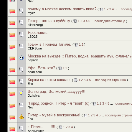
Nev
почему в москве нескем попить пива?
(
1
2
3
4
5
...
послед
myrz
Питер - вотка в субботу
(
1
2
3
4
5
...
последняя страница
)
alien(zorg)
Ярославль
LSD25
Гранж в Нижнем Тагиле.
(
1
2
)
CERSone
Москва на выезде :: Питер, водка, ебашить лук, фланель
nayada
Уфа. Есть кто?
(
1
2
)
dead soul
Коржи на пятом канале.
(
1
2
3
4
5
...
последняя страница
)
Ёгл
Волгоград, Волжский,ааауууу!!!
Dzhylya
"Город родной, Питер - я твой!" (с)
(
1
2
3
4
5
...
последняя 
Nev
Питер - музей в воскресенье!
(
1
2
3
4
5
...
последняя стран
Ёгл
г. Пермь ..... !!!!
(
1
2
3
4
)
AcciDBurrn