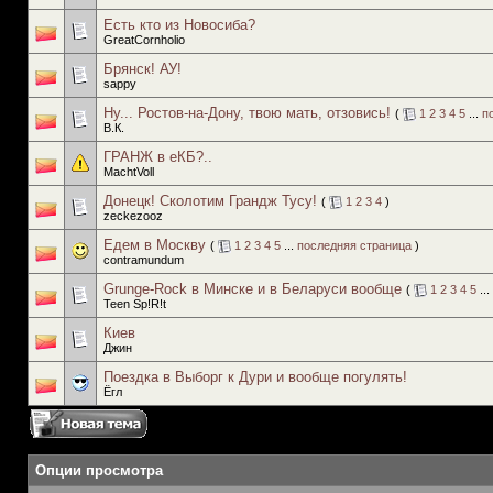
Есть кто из Новосиба?
GreatCornholio
Брянск! АУ!
sappy
Ну... Ростов-на-Дону, твою мать, отзовись!
(
1
2
3
4
5
...
п
В.К.
ГРАНЖ в еКБ?..
MachtVoll
Донецк! Сколотим Грандж Тусу!
(
1
2
3
4
)
zeckezooz
Едем в Москву
(
1
2
3
4
5
...
последняя страница
)
contramundum
Grunge-Rock в Минске и в Беларуси вообще
(
1
2
3
4
5
...
Teen Sp!R!t
Киев
Джин
Поездка в Выборг к Дури и вообще погулять!
Ёгл
Опции просмотра