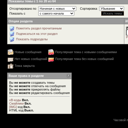
Показаны темы с 1 по 20 из 64
Отсортировано по
Сортировка
Показать с
Опции раздела
И
И
Пометить раздел прочитанным
Подписаться на этот раздел
Р
Показать подразделы
Новые сообщения
Популярная тема с новыми сообщениями
Нет новых сообщений
Популярная тема без новых сообщений
Тема закрыта
Ваши права в разделе
Вы
не можете
создавать темы
Вы
не можете
отвечать на сообщения
Вы
не можете
прикреплять файлы
Вы
не можете
редактировать сообщения
vB-коды
Вкл.
Смайлики
Вкл.
[IMG]
код
Вкл.
HTML код
Выкл.
Часовой п