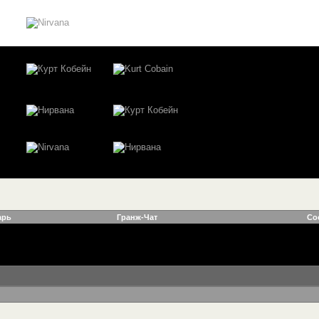
арь
Гранж-Чат
Со