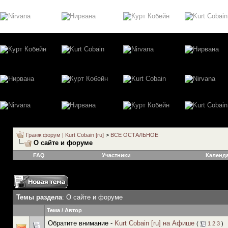
Гранж форум | Kurt Cobain [ru]
>
ВСЕ ОСТАЛЬНОЕ
О сайте и форуме
FAQ
Участники
Календ
Темы раздела
: О сайте и форуме
Тема
/
Автор
Обратите внимание -
Kurt Cobain [ru] на Афише
(
1
2
3
)