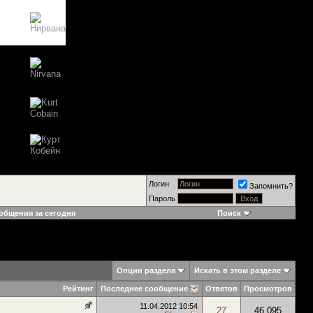
Логин
Запомнить?
Пароль
общения за сегодня
Поиск
Опции раздела
Искать в этом разделе
Рейтинг
Последнее сообщение
Ответов
Просмотров
11.04.2012
10:54
27
46,095