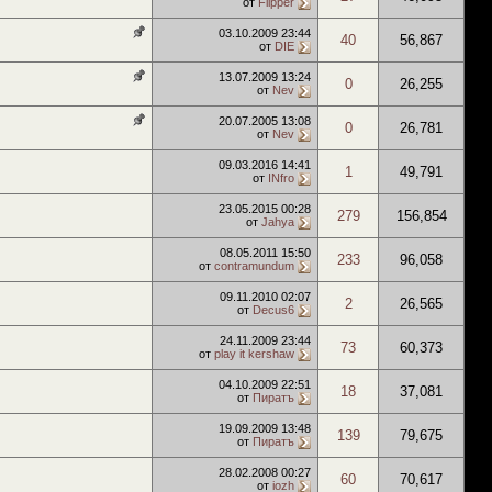
от
Flipper
03.10.2009
23:44
40
56,867
от
DIE
13.07.2009
13:24
0
26,255
от
Nev
20.07.2005
13:08
0
26,781
от
Nev
09.03.2016
14:41
1
49,791
от
INfro
23.05.2015
00:28
279
156,854
от
Jahya
08.05.2011
15:50
233
96,058
от
contramundum
09.11.2010
02:07
2
26,565
от
Decus6
24.11.2009
23:44
73
60,373
от
play it kershaw
04.10.2009
22:51
18
37,081
от
Пиратъ
19.09.2009
13:48
139
79,675
от
Пиратъ
28.02.2008
00:27
60
70,617
от
iozh