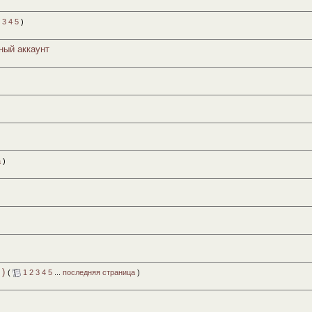
3
4
5
)
ный аккаунт
а
)
 )
(
1
2
3
4
5
...
последняя страница
)