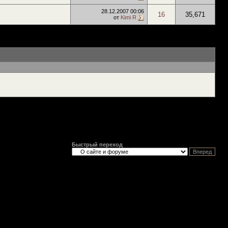
28.12.2007
00:06
16
35,671
от
Kimi R
Быстрый переход