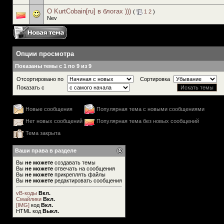
О KurtCobain[ru] в блогах )))
(
1
2
)
Nev
Опции просмотра
Показаны темы с 1 по 9 из 9
Отсортировано по
Сортировка
Показать с
Новые сообщения
Популярная тема с новыми сообщениями
Нет новых сообщений
Популярная тема без новых сообщений
Тема закрыта
Ваши права в разделе
Вы
не можете
создавать темы
Вы
не можете
отвечать на сообщения
Вы
не можете
прикреплять файлы
Вы
не можете
редактировать сообщения
vB-коды
Вкл.
Смайлики
Вкл.
[IMG]
код
Вкл.
HTML код
Выкл.