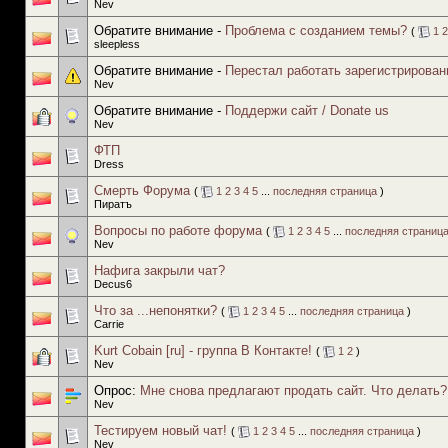
Nev
Обратите внимание -
Проблема с созданием темы?
(
1
2
sleepless
Обратите внимание -
Перестал работать зарегистрирован
Nev
Обратите внимание -
Поддержи сайт / Donate us
Nev
ФТП
Dress
Смерть Форума
(
1
2
3
4
5
...
последняя страница
)
Пиратъ
Вопросы по работе форума
(
1
2
3
4
5
...
последняя страниц
Nev
Нафига закрыли чат?
Decus6
Что за ...непонятки?
(
1
2
3
4
5
...
последняя страница
)
Carrie
Kurt Cobain [ru] - группа В Контакте!
(
1
2
)
Nev
Опрос:
Мне снова предлагают продать сайт. Что делать?
Nev
Тестируем новый чат!
(
1
2
3
4
5
...
последняя страница
)
Nev