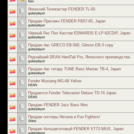
Nev
Японский Телекастер FENDER TL-50
guitarplayer
Продаю Пресижн FENDER PB57-65, Japan
guitarplayer
Чёрный Лес Пол Кастом EDWARDS E-LP-92CD/P, Japan
guitarplayer
Продаю бас GRECO EB-500, Gibson EB-3 copy
guitarplayer
Редчайший DEAN HardTail Pro, Японского производства.
guitarplayer
Продаю бас гитару TUNE Bass Maniac TB-4, Japan
guitarplayer
Fender Mustang MG-69 Yellow
DEAN
Продается Fender Telecaster Deluxe TD-74 Japan
DEAN
Продаю FENDER Jazz Bass Mex
guitarplayer
Продам постеры Nirvana и Foo Fighters!
Shine
Продаю большеголовый FENDER ST72-58US, Japan
guitarplayer