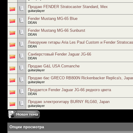
Продаю FENDER Stratocaster Standard, Mex
guitarplayer
Fender Mustang MG-65 Blue
DEAN
Fender Mustang MG-66 Sunburst
DEAN
Леворукие гитары Aria Les Paul Custom и Fender Stratocas
DEAN
Санберстовый Fender Jaguar JG-66
DEAN
Продаю G&L USA Comanche
guitarplayer
Продаю бас GRECO RB800N Rickenbacker Replica's, Japa
guitarplayer
Продается Fender Jaguar JG-66 редкого цвета
DEAN
Продаю электрогитару BURNY RLG60, Japan
guitarplayer
Опции просмотра