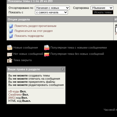
Показаны темы с 1 по 20 из 203
Отсортировано по
Сортировка
Показать с
Опции раздела
И
И
Пометить раздел прочитанным
Подписаться на этот раздел
Р
Показать подразделы
Новые сообщения
Популярная тема с новыми сообщениями
Нет новых сообщений
Популярная тема без новых сообщений
Тема закрыта
Ваши права в разделе
Вы
не можете
создавать темы
Вы
не можете
отвечать на сообщения
Вы
не можете
прикреплять файлы
Вы
не можете
редактировать сообщения
vB-коды
Вкл.
Смайлики
Вкл.
[IMG]
код
Вкл.
HTML код
Выкл.
Часовой п