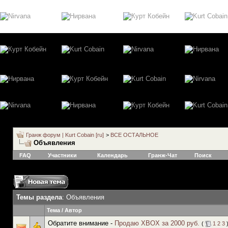
Гранж форум | Kurt Cobain [ru]
>
ВСЕ ОСТАЛЬНОЕ
Объявления
FAQ
Участники
Календарь
Гранж-Чат
Поиск
Темы раздела
: Объявления
Тема
/
Автор
Обратите внимание -
Продаю XBOX за 2000 руб.
(
1
2
3