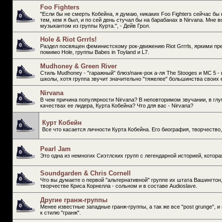
Foo Fighters
"Если бы не смерть Кобейна, я думаю, никаких Foo Fighters сейчас бы
тем, кем я был, и по сей день стучал бы на барабанах в Nirvana. Мне 
музыкантом из группы Курта.", - Дейв Грол.
Hole & Riot Grrrls!
Раздел посвящен феминистскому рок-движению Riot Grrrls, яркими пр
помимо Hole, группы Babes in Toyland и L7.
Mudhoney & Green River
Стиль Mudhoney - "гаражный" блюз/панк-рок а-ля The Stooges и МС 5 -
школы, хотя группа звучит значительно "тяжелее" большинства свои
Nirvana
В чем причина популярности Nirvana? В неповторимом звучании, в глу
качествах ее лидера, Курта Кобейна? Что для вас - Nirvana?
Курт Кобейн
Все что касается личности Курта Кобейна. Его биография, творчество
Pearl Jam
Это одна из немногих Сиэтлских групп с легендарной историей, котора
Soundgarden & Chris Cornell
Что вы думаете о первой "альтернативной" группе их штата Вашингтон,
творчестве Криса Корнелла - сольном и в составе Audioslave.
Другие гранж-группы
Менее известные западные гранж-группы, а так же все "post grunge", 
к стилю "гранж".