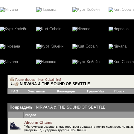
Гранж форум | Kurt Cobain [ru]
NIRVANA & THE SOUND OF SEATTLE
FAQ
Участники
Календарь
Гранж-Чат
Поиск
Подразделы
: NIRVANA & THE SOUND OF SEATTLE
Раздел
Alice in Chains
"Мы сумели овладеть мастерством создавать нечто красивое, но вы
умереть...", - ударник группы Шон Кинни.