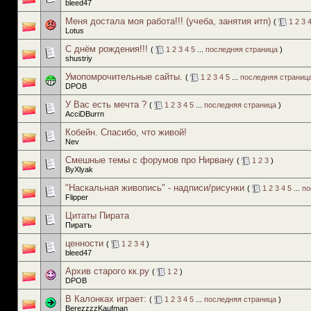
bleed47
Меня достала моя работа!!! (учеба, занятия итп)
(
1
2
3
Lotus
С днём рождения!!!
(
1
2
3
4
5
...
последняя страница
)
shustriy
Умопомрочительные сайты.
(
1
2
3
4
5
...
последняя страниц
DPOB
У Вас есть мечта ?
(
1
2
3
4
5
...
последняя страница
)
AcciDBurrn
Кобейн. Спасибо, что живой!
Nev
Смешные темы с форумов про Нирвану
(
1
2
3
)
ByXlyak
"Наскальная живопись" - надписи/рисунки
(
1
2
3
4
5
...
по
Flipper
Цитаты Пирата
Пиратъ
ценности
(
1
2
3
4
)
bleed47
Архив старого кк.ру
(
1
2
)
DPOB
В Калонках играет:
(
1
2
3
4
5
...
последняя страница
)
BerezzzzKaufman