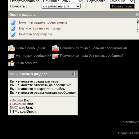
Отсортировано по
Сортировка
Показать с
Опции раздела
И
И
Пометить раздел прочитанным
Подписаться на этот раздел
Р
Показать подразделы
Новые сообщения
Популярная тема с новыми сообщениями
Нет новых сообщений
Популярная тема без новых сообщений
Тема закрыта
Ваши права в разделе
Вы
не можете
создавать темы
Вы
не можете
отвечать на сообщения
Вы
не можете
прикреплять файлы
Вы
не можете
редактировать сообщения
vB-коды
Вкл.
Смайлики
Вкл.
[IMG]
код
Вкл.
HTML код
Выкл.
Часовой п
Обратная свя