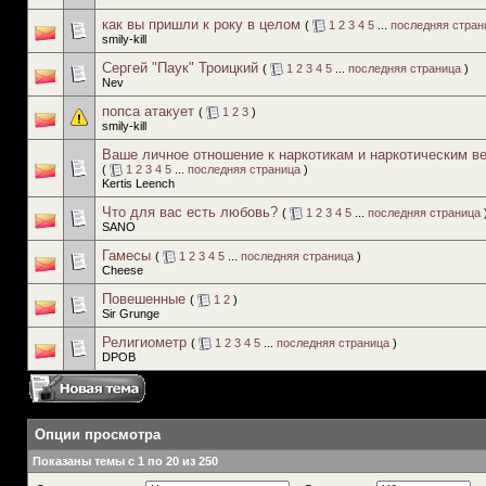
как вы пришли к року в целом
(
1
2
3
4
5
...
последняя стран
smily-kill
Сергей "Паук" Троицкий
(
1
2
3
4
5
...
последняя страница
)
Nev
попса атакует
(
1
2
3
)
smily-kill
Ваше личное отношение к наркотикам и наркотическим 
(
1
2
3
4
5
...
последняя страница
)
Kertis Leench
Что для вас есть любовь?
(
1
2
3
4
5
...
последняя страница
SANO
Гамесы
(
1
2
3
4
5
...
последняя страница
)
Cheese
Повешенные
(
1
2
)
Sir Grunge
Религиометр
(
1
2
3
4
5
...
последняя страница
)
DPOB
Опции просмотра
Показаны темы с 1 по 20 из 250