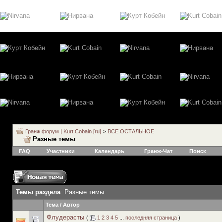
Гранж форум | Kurt Cobain [ru]
>
ВСЕ ОСТАЛЬНОЕ
Разные темы
FAQ
Участники
Календарь
Гранж-Чат
Поиск
Темы раздела
: Разные темы
Тема
/
Автор
Флудерасты
(
1
2
3
4
5
...
последняя страница
)