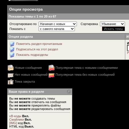
Опции просмотра
Показаны темы с 1 по 20 из 67
Отсортировано по
Сортировка
Показать с
Опции раздела
И
И
Пометить раздел прочитанным
Подписаться на этот раздел
Р
Показать подразделы
Новые сообщения
Популярная тема с новыми сообщениями
Нет новых сообщений
Популярная тема без новых сообщений
Тема закрыта
Ваши права в разделе
Вы
не можете
создавать темы
Вы
не можете
отвечать на сообщения
Вы
не можете
прикреплять файлы
Вы
не можете
редактировать сообщения
vB-коды
Вкл.
Смайлики
Вкл.
[IMG]
код
Вкл.
HTML код
Выкл.