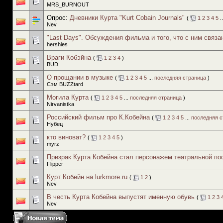
MRS_BURNOUT
Опрос:
Дневники Курта "Kurt Cobain Journals"
(
1
2
3
4
5
.
Nev
"Last Days". Обсуждения фильма и того, что с ним связа
hershies
Враги Кобэйна
(
1
2
3
4
)
BUD
О прощании в музыке
(
1
2
3
4
5
...
последняя страница
)
Сэм BUZZtard
Могила Курта
(
1
2
3
4
5
...
последняя страница
)
Nirvanistka
Российский фильм про К.Кобейна
(
1
2
3
4
5
...
последняя с
Нубец
кто виноват?
(
1
2
3
4
5
)
myrz
Призрак Курта Кобейна стал персонажем театральной по
Flipper
Курт Кобейн на lurkmore.ru
(
1
2
)
Nev
В честь Курта Кобейна выпустят именную обувь
(
1
2
3
Nev