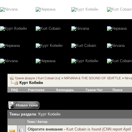
Гранж форум | Kurt Cobain [ru]
>
NIRVANA & THE SOUND OF SEATTLE
>
Nirv
Курт Кобейн
FAQ
Участники
Календарь
Гранж-Чат
Поиск
Темы раздела
: Курт Кобейн
Тема
/
Автор
Обратите внимание -
Kurt Cobain is found (CNN report April