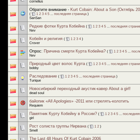
cornelius
Обратите внимание -
Kurt Cobain: About a Son (Октябрь 20
(
1
2
3
4
5
...
последняя страница
)
SanSan
Редкие фотки Курта Кобейна
(
1
2
3
4
5
...
последняя страни
Nev
Кобейн и религия
(
1
2
3
4
)
Crover
Опрос:
Причина смерти Курта Кобейна?
(
1
2
3
4
5
...
посл
Nev
Природный цвет волос Курта
(
1
2
3
4
5
...
последняя страни
bobby
Раследование
(
1
2
3
4
5
...
последняя страница
)
Turique
Новосибиркий переходный акустик-кавер About a girl!
dead soul
байопик «All Apologies» -2011 или стрелять-колотить
Requiem
Памятник Курту Кобейну в России?
(
1
2
3
4
5
...
последняя
girl
Рост солиста группы Нирвана
(
1
2
)
Smell
The Last 48 Hours Of Kurt Cobain 2006