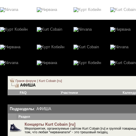
Гранж форум | Kurt Cobain [ru]
АФИША
FAQ
Участники
Календ
Подразделы
: АФИША
Раздел
Концерты Kurt Cobain [ru]
Мероприятия, организуемые сайтом Kurt Cobain [ru] и группой товар
том, что любая "нирванапати" - это трешовый пиздец.