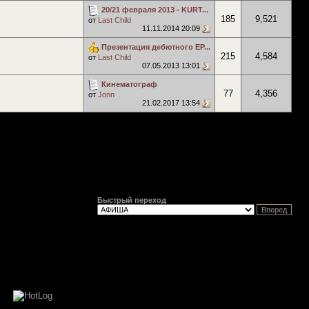
20/21 февраля 2013 - KURT...
185
9,521
от
Last Child
11.11.2014
20:09
Презентация дебютного EP...
215
4,584
от
Last Child
07.05.2013
13:01
Кинематограф
77
4,356
от
Jonn
21.02.2017
13:54
Быстрый переход