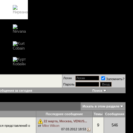
Логин
Запомнить?
Пароль
общения за сегодня
Поиск
Искать в этом разделе
Последнее сообщение
Темы
Сообщения
22 марта, Москва, VENUS...
9
546
ся представлений о
от
Mike Wilson
07.03.2012
18:53