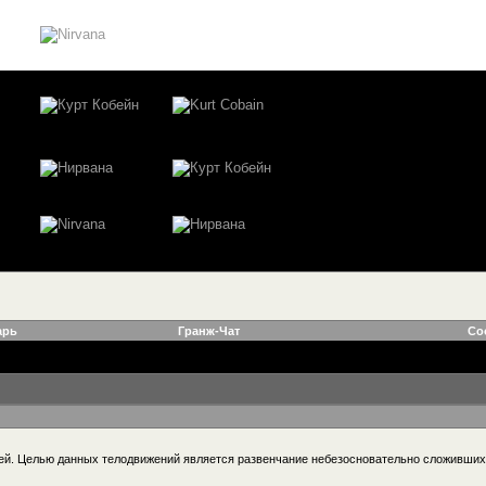
арь
Гранж-Чат
Со
ищей. Целью данных телодвижений является развенчание небезосновательно сложивших