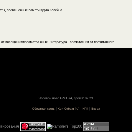
рты, посвященные памяти Курта Кобейна.
я от посещения/просмотра оных. Литература - впечатления от прочитанного.
Часовой пояс GMT +4, время: 07:23.
|
|
|
Обратная связь
Kurt Cobain [ru]
КПК
Вверх