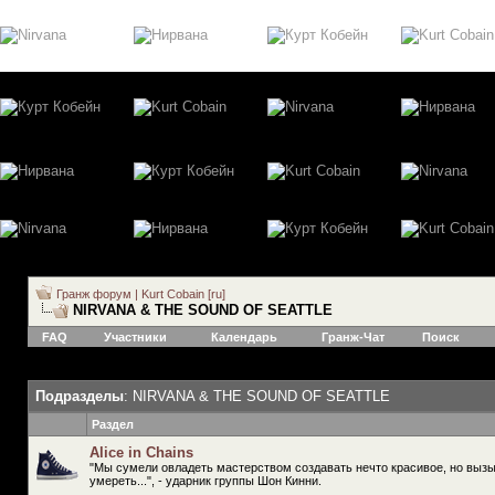
Гранж форум | Kurt Cobain [ru]
NIRVANA & THE SOUND OF SEATTLE
FAQ
Участники
Календарь
Гранж-Чат
Поиск
Подразделы
: NIRVANA & THE SOUND OF SEATTLE
Раздел
Alice in Chains
"Мы сумели овладеть мастерством создавать нечто красивое, но вы
умереть...", - ударник группы Шон Кинни.