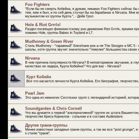
Foo Fighters
"Если бы не смерть Кобейна, я думаю, никаких Foo Fighters сейчас бы
тем, кем я был, и по сей день стучал бы на барабанах в Nirvana. Мне 
музыкантом из группы Курта.", - Дейв Грол.
Hole & Riot Grrrls!
Раздел посвящен феминистскому рок-движению Riot Grrrls, яркими пр
помимо Hole, группы Babes in Toyland и L7.
Mudhoney & Green River
Стиль Mudhoney - "гаражный" блюз/панк-рок а-ля The Stooges и МС 5 -
школы, хотя группа звучит значительно "тяжелее" большинства свои
Nirvana
В чем причина популярности Nirvana? В неповторимом звучании, в глу
качествах ее лидера, Курта Кобейна? Что для вас - Nirvana?
Курт Кобейн
Все что касается личности Курта Кобейна. Его биография, творчество
Pearl Jam
Это одна из немногих Сиэтлских групп с легендарной историей, котора
Soundgarden & Chris Cornell
Что вы думаете о первой "альтернативной" группе их штата Вашингтон,
творчестве Криса Корнелла - сольном и в составе Audioslave.
Другие гранж-группы
Менее известные западные гранж-группы, а так же все "post grunge", 
к стилю "гранж".