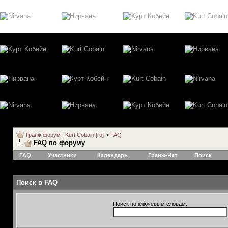
Гранж форум | Kurt Cobain [ru]
>
FAQ
FAQ по форуму
FAQ
Участники
Календарь
Гранж-Чат
Поиск
Поиск в FAQ
Поиск по ключевым словам: