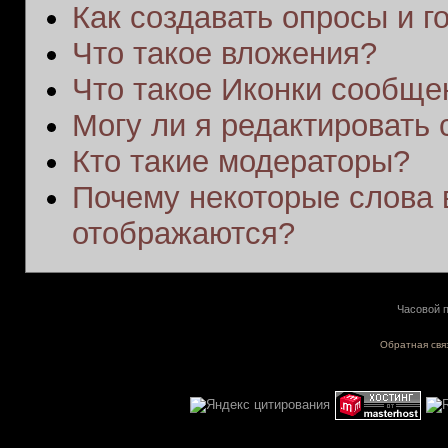
Как создавать опросы и г
Что такое вложения?
Что такое Иконки сообще
Могу ли я редактировать
Кто такие модераторы?
Почему некоторые слова 
отображаются?
Часовой п
Обратная свя