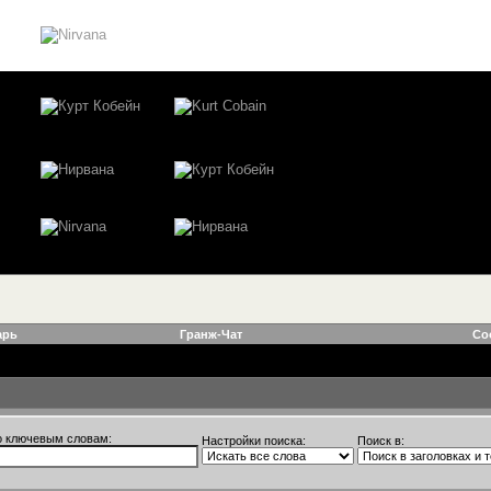
арь
Гранж-Чат
Со
о ключевым словам:
Настройки поиска:
Поиск в: