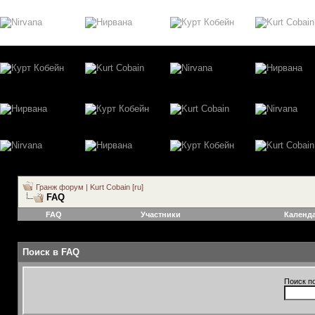
Гранж форум | Kurt Cobain [ru]
FAQ
FAQ
Участники
Календ
Поиск в FAQ
Поиск п