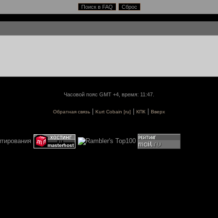
Часовой пояс GMT +4, время: 11:47.
|
|
|
Обратная связь
Kurt Cobain [ru]
КПК
Вверх