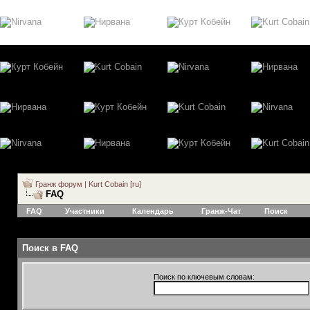
Гранж форум | Kurt Cobain [ru]
FAQ
FAQ
Участники
Календарь
Гранж-Чат
Поиск
Поиск в FAQ
Поиск по ключевым словам: