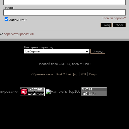
Пароль:
Забыли пароль?
Запомнить?
имо
зарегистрироваться
.
Быстрый переход
Часовой пояс GMT +4, время: 11:09.
|
|
|
Обратная связь
Kurt Cobain [ru]
КПК
Вверх