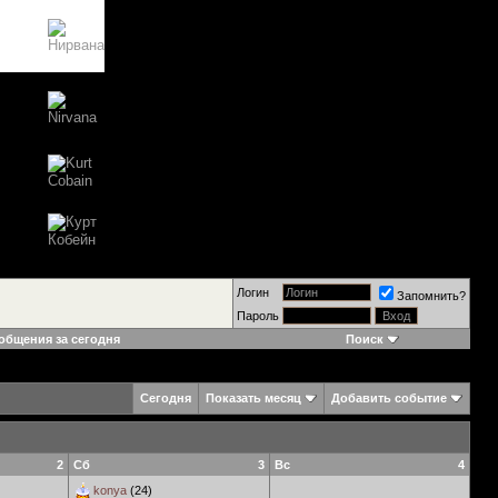
Логин
Запомнить?
Пароль
общения за сегодня
Поиск
Сегодня
Показать месяц
Добавить событие
2
Сб
3
Вс
4
konya
(24)