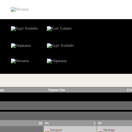
арь
Гранж-Чат
Со
30
Чт
1
Пт
Surgeon
Neringa