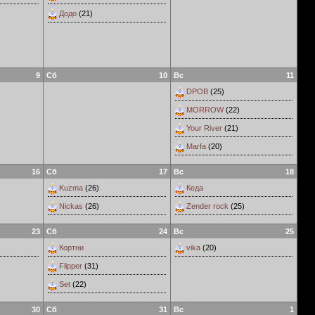
Додо
(21)
9
Сб
10
Вс
11
DPOB
(25)
MORROW
(22)
Your River
(21)
Marfa
(20)
16
Сб
17
Вс
18
Kuzma
(26)
Кеда
Nickas
(26)
Zender rock
(25)
23
Сб
24
Вс
25
Кортни
vika
(20)
Flipper
(31)
Set
(22)
30
Сб
31
Вс
1