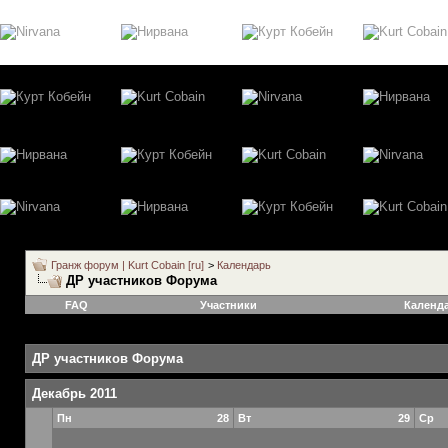
Гранж форум | Kurt Cobain [ru]
>
Календарь
ДР участников Форума
FAQ
Участники
Календ
ДР участников Форума
Декабрь 2011
Пн
28
Вт
29
Ср