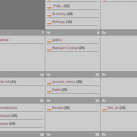
_Polly_
(22)
St.Jimmy
(18)
КЕНгуру
(15)
7
Чт
8
Пт
adcap
jyjalica
Ждущая Солнца
(24)
14
Чт
15
Пт
ily-kill
(21)
acoustic_mirror
(29)
Radio
(25)
21
Чт
22
Пт
eznadezhen
Boroda
(30)
Dim_ok
(24)
sihopad
(25)
oniya
(24)
28
Чт
29
Пт