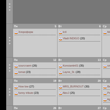
>
>
>
Пн
5
Вт
6
Ср
Хлороформ
kril
M
>
Vladt INDIGO
(20)
>
>
Пн
12
Вт
13
Ср
>
sourcraem
(26)
Konstantin01
(35)
sm
>
>
tomat
(23)
Layne_St.
(28)
Пн
19
Вт
20
Ср
How low
(27)
MRS_BURNOUT
(30)
B
>
>
funny tribute
(23)
AlexJ
(25)
P
>
Ag
Пн
26
Вт
27
Ср