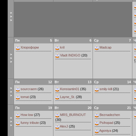
>
>
>
Пн
5
Вт
6
Ср
7
Ч
Хлороформ
kril
Madcap
>
Vladt INDIGO
(20)
>
(
>
Пн
12
Вт
13
Ср
14
Ч
>
sourcraem
(26)
Konstantin01
(35)
smily-kill
(21)
>
>
tomat
(23)
Layne_St.
(28)
Пн
19
Вт
20
Ср
21
Ч
How low
(27)
MRS_BURNOUT
Beznadezhen
>
(30)
>
funny tribute
(23)
Psihopad
(25)
>
AlexJ
(25)
Agoniya
(24)