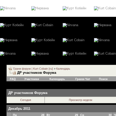
Гранж форум | Kurt Cobain [ru]
>
Календарь
ДР участников Форума
FAQ
Участники
Календарь
Гранж-Чат
Поиск
ДР участников Форума
Сегодня
Просмотр недели
Декабрь 2011
Пн
28
Вт
29
Ср
30
Ч