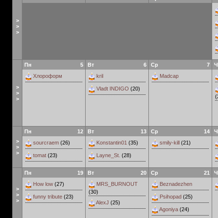
>
>
>
Пн
5
Вт
6
Ср
7
Ч
Хлороформ
kril
Madcap
>
Vladt INDIGO
(20)
>
(
>
Пн
12
Вт
13
Ср
14
Ч
>
sourcraem
(26)
Konstantin01
(35)
smily-kill
(21)
>
>
tomat
(23)
Layne_St.
(28)
Пн
19
Вт
20
Ср
21
Ч
How low
(27)
MRS_BURNOUT
Beznadezhen
>
(30)
>
funny tribute
(23)
Psihopad
(25)
>
AlexJ
(25)
Agoniya
(24)