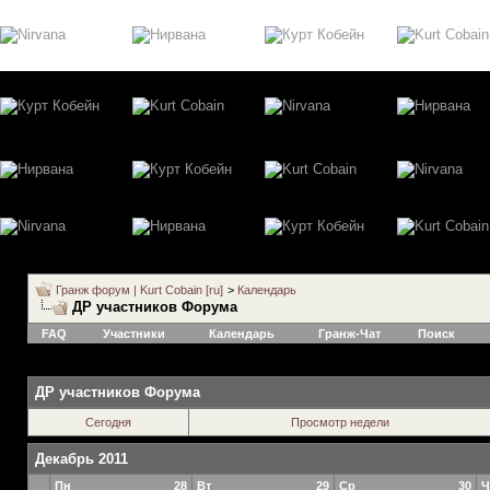
Гранж форум | Kurt Cobain [ru]
>
Календарь
ДР участников Форума
FAQ
Участники
Календарь
Гранж-Чат
Поиск
ДР участников Форума
Сегодня
Просмотр недели
Декабрь 2011
Пн
28
Вт
29
Ср
30
Ч