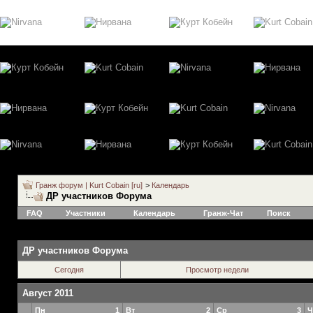
Гранж форум | Kurt Cobain [ru]
>
Календарь
ДР участников Форума
FAQ
Участники
Календарь
Гранж-Чат
Поиск
ДР участников Форума
Сегодня
Просмотр недели
Август 2011
Пн
1
Вт
2
Ср
3
Ч