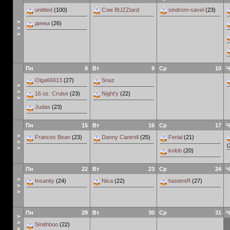
untitled
(100)
Сэм BUZZtard
sindrom-savel
(23)
>
динка
(26)
>
>
Пн
8
Вт
9
Ср
10
Ч
Olga66613
(27)
Snaz
>
>
16 oz. Cruise
(23)
Night'y
(22)
>
Judas
(23)
Пн
15
Вт
16
Ср
17
Ч
>
Frances Bean
(23)
Danny Cantrell
(25)
Ferial
(21)
>
(
>
kolob
(20)
Пн
22
Вт
23
Ср
24
Ч
>
Insanity
(24)
Nica
(22)
hasteniЯ
(27)
>
>
Пн
29
Вт
30
Ср
31
Ч
>
>
Smithboo
(22)
>