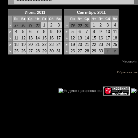
Июль 2011
Сентябрь 2011
Пн
Вт
Ср
Чт
Пт
Сб
Вс
Пн
Вт
Ср
Чт
Пт
Сб
Вс
1
2
3
1
2
3
4
>
27
28
29
30
>
29
30
31
4
5
6
7
8
9
10
5
6
7
8
9
10
11
>
>
11
12
13
14
15
16
17
12
13
14
15
16
17
18
>
>
18
19
20
21
22
23
24
19
20
21
22
23
24
25
>
>
25
26
27
28
29
30
31
26
27
28
29
30
>
>
1
2
Часовой п
Обратная свя